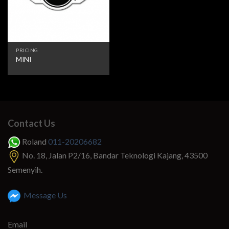
PRICING
MINI
Contact Us
Roland
011-20206682
No. 18, Jalan P2/16, Bandar Teknologi Kajang, 43500
Semenyih.
Message Us
Email