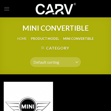
Skip
to
content
MINI CONVERTIBLE
HOME
/
PRODUCT MODEL
/
MINI CONVERTIBLE
CATEGORY